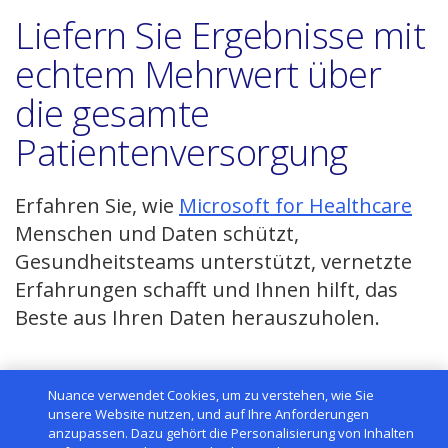
Liefern Sie Ergebnisse mit
echtem Mehrwert über
die gesamte
Patientenversorgung
(Ne
Erfahren Sie, wie
Microsoft for Healthcare
Fen
Menschen und Daten schützt,
öff
Gesundheitsteams unterstützt, vernetzte
Erfahrungen schafft und Ihnen hilft, das
Beste aus Ihren Daten herauszuholen.
Nuance verwendet Cookies, um zu verstehen, wie Sie
unsere Website nutzen, und auf Ihre Anforderungen
anzupassen. Dazu gehört die Personalisierung von Inhalten
Deutschland