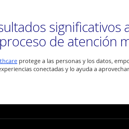
ultados significativos a
l proceso de atención 
(abre
lthcare
protege a las personas y los datos, empo
en
experiencias conectadas y lo ayuda a aprovecha
una
nueva
ventana)