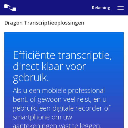
Skip
Rekening
to
Tik
content
om
het
Dragon Transcriptieoplossingen
nav
we
te
gev
Efficiënte transcriptie,
direct klaar voor
gebruik.
Als u een mobiele professional
bent, of gewoon veel reist, en u
gebruikt een digitale recorder of
smartphone om uw
aantekeningen vast te leggen,