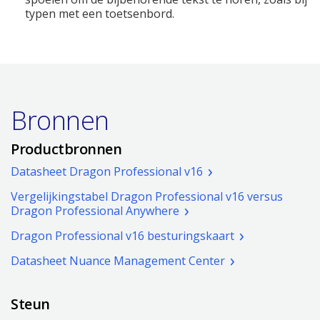
typen met een toetsenbord.
Bronnen
Productbronnen
(pdf.
Datasheet Dragon Professional v16
Open
Vergelijkingstabel Dragon Professional v16 versus
een
(pdf.
Dragon Professional Anywhere
nieuw
Open
venster)
(pdf.
Dragon Professional v16 besturingskaart
een
Open
nieuw
(pdf.
Datasheet Nuance Management Center
een
venster)
Open
nieuw
een
venster.)
Steun
nieuw
venster.)