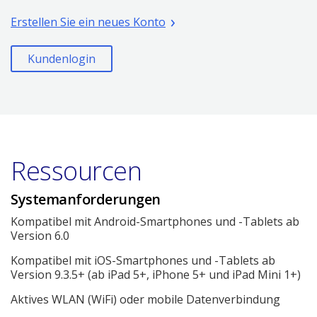
ein
(Öffnet
neues
Erstellen Sie ein neues Konto
ein
Fenster)
neues
(Öffnet ein neues Fenster)
Kundenlogin
Fenster)
Ressourcen
Systemanforderungen
Kompatibel mit Android-Smartphones und -Tablets ab
Version 6.0
Kompatibel mit iOS-Smartphones und -Tablets ab
Version 9.3.5+ (ab iPad 5+, iPhone 5+ und iPad Mini 1+)
Aktives WLAN (WiFi) oder mobile Datenverbindung