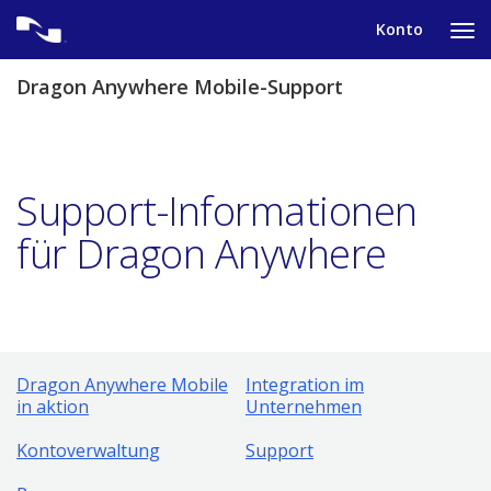
Skip
Konto
to
Ta
content
to
tog
Dragon Anywhere Mobile-Support
nav
me
Support-Informationen
für Dragon Anywhere
Dragon Anywhere Mobile
Integration im
in aktion
Unternehmen
Kontoverwaltung
Support