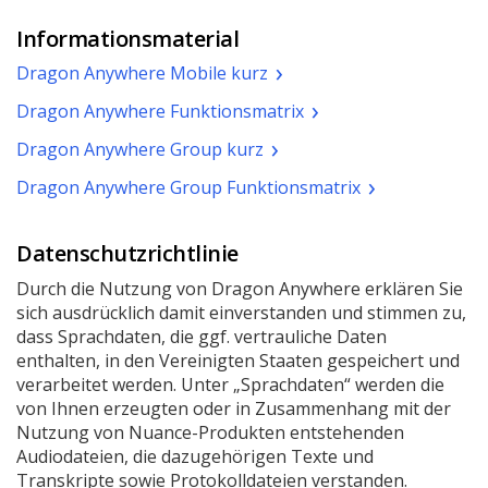
Informationsmaterial
(pdf.
Dragon Anywhere Mobile kurz
Öffnet
(pdf.
Dragon Anywhere Funktionsmatrix
ein
Öffnet
neues
(pdf.
Dragon Anywhere Group kurz
ein
Fenster.)
Öffnet
neues
(pdf.
Dragon Anywhere Group Funktionsmatrix
ein
Fenster.)
Öffnet
neues
ein
Fenster)
Datenschutzrichtlinie
neues
Fenster.)
Durch die Nutzung von Dragon Anywhere erklären Sie
sich ausdrücklich damit einverstanden und stimmen zu,
dass Sprachdaten, die ggf. vertrauliche Daten
enthalten, in den Vereinigten Staaten gespeichert und
verarbeitet werden. Unter „Sprachdaten“ werden die
von Ihnen erzeugten oder in Zusammenhang mit der
Nutzung von Nuance-Produkten entstehenden
Audiodateien, die dazugehörigen Texte und
Transkripte sowie Protokolldateien verstanden.