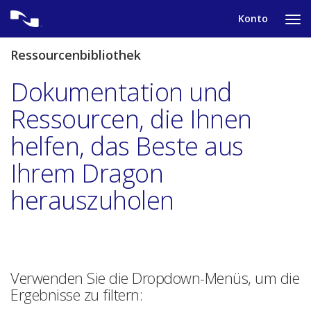
Skip
Konto
to
Ta
content
to
tog
Ressourcenbibliothek
nav
me
Dokumentation und
Ressourcen, die Ihnen
helfen, das Beste aus
Ihrem Dragon
herauszuholen
Verwenden Sie die Dropdown-Menüs, um die
Ergebnisse zu filtern: