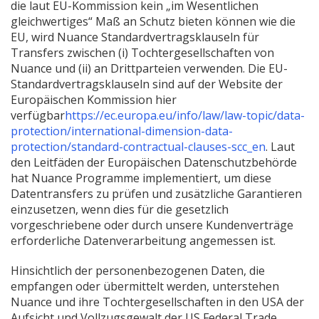
die laut EU-Kommission kein „im Wesentlichen
gleichwertiges“ Maß an Schutz bieten können wie die
EU, wird Nuance Standardvertragsklauseln für
Transfers zwischen (i) Tochtergesellschaften von
Nuance und (ii) an Drittparteien verwenden. Die EU-
Standardvertragsklauseln sind auf der Website der
Europäischen Kommission hier
verfügbar
https://ec.europa.eu/info/law/law-topic/data-
protection/international-dimension-data-
(Neues
protection/standard-contractual-clauses-scc_en
. Laut
Fenster
den Leitfäden der Europäischen Datenschutzbehörde
öffnen)
hat Nuance Programme implementiert, um diese
Datentransfers zu prüfen und zusätzliche Garantieren
einzusetzen, wenn dies für die gesetzlich
vorgeschriebene oder durch unsere Kundenverträge
erforderliche Datenverarbeitung angemessen ist.
Hinsichtlich der personenbezogenen Daten, die
empfangen oder übermittelt werden, unterstehen
Nuance und ihre Tochtergesellschaften in den USA der
Aufsicht und Vollzugsgewalt der US Federal Trade