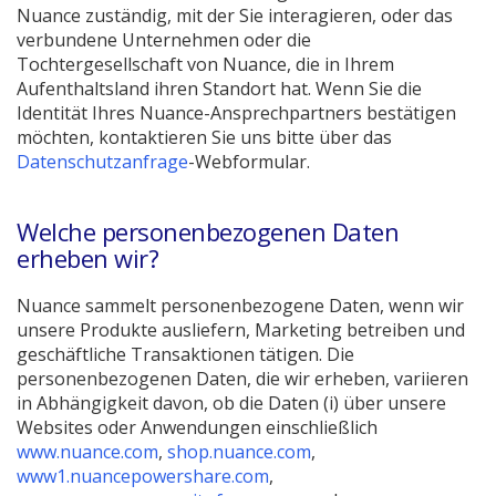
Nuance zuständig, mit der Sie interagieren, oder das
verbundene Unternehmen oder die
Tochtergesellschaft von Nuance, die in Ihrem
Aufenthaltsland ihren Standort hat. Wenn Sie die
Identität Ihres Nuance-Ansprechpartners bestätigen
möchten, kontaktieren Sie uns bitte über das
(Neues
Datenschutzanfrage
-Webformular.
Fenster
öffnen)
Welche personenbezogenen Daten
erheben wir?
Nuance sammelt personenbezogene Daten, wenn wir
unsere Produkte ausliefern, Marketing betreiben und
geschäftliche Transaktionen tätigen. Die
personenbezogenen Daten, die wir erheben, variieren
in Abhängigkeit davon, ob die Daten (i) über unsere
Websites oder Anwendungen einschließlich
(Neues
(Neues
www.nuance.com
,
shop.nuance.com
,
Fenster
(Neues
Fenster
www1.nuancepowershare.com
,