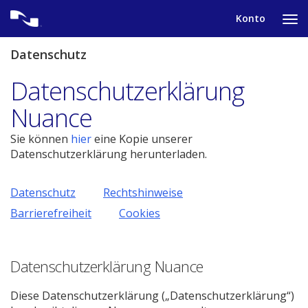
Skip
Konto
to
Ta
content
to
tog
Datenschutz
nav
me
Datenschutzerklärung
Nuance
(pdf.
Sie können
hier
eine Kopie unserer
Neues
Datenschutzerklärung herunterladen.
Fenster
öffnen)
Datenschutz
Rechtshinweise
Barrierefreiheit
Cookies
Datenschutzerklärung Nuance
Diese Datenschutzerklärung („Datenschutzerklärung“)