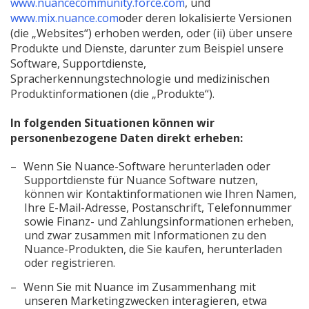
öffnen)
Fenster
(Neues
öffnen)
www.nuancecommunity.force.com
, und
(Neues
öffnen)
Fenster
www.mix.nuance.com
oder deren lokalisierte Versionen
Fenster
öffnen)
(die „Websites“) erhoben werden, oder (ii) über unsere
öffnen)
Produkte und Dienste, darunter zum Beispiel unsere
Software, Supportdienste,
Spracherkennungstechnologie und medizinischen
Produktinformationen (die „Produkte“).
In folgenden Situationen können wir
personenbezogene Daten direkt erheben:
Wenn Sie Nuance-Software herunterladen oder
Supportdienste für Nuance Software nutzen,
können wir Kontaktinformationen wie Ihren Namen,
Ihre E-Mail-Adresse, Postanschrift, Telefonnummer
sowie Finanz- und Zahlungsinformationen erheben,
und zwar zusammen mit Informationen zu den
Nuance-Produkten, die Sie kaufen, herunterladen
oder registrieren.
Wenn Sie mit Nuance im Zusammenhang mit
unseren Marketingzwecken interagieren, etwa