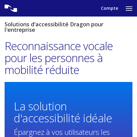
Skip
Compte
to
Ap
content
po
aff
Solutions d'accessibilité Dragon pour
le
l'entreprise
me
de
Reconnaissance vocale
nav
pour les personnes à
mobilité réduite
La solution
d'accessibilité idéale
Épargnez à vos utilisateurs les