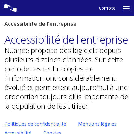
Skip
Compte
to
Ap
content
po
aff
Accessibilité de l'entreprise
le
me
Accessibilité de l'entreprise
de
nav
Nuance propose des logiciels depuis
plusieurs dizaines d'années. Sur cette
période, les technologies de
l'information ont considérablement
évolué et permettent aujourd'hui à une
proportion toujours plus importante de
la population de les utiliser
Politiques de confidentialité
Mentions légales
Accessibilité
Cookies