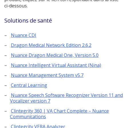
ci-dessous.
Solutions de santé
(pdf.
Nuance CDI
Ouvrir
(pdf.
Dragon Medical Network Edition 2.6.2
une
Ouvrir
nouvelle
(pdf.
Nuance Dragon Medical One, Version 5.0
une
fenêtre)
Ouvrir
nouvelle
(pdf.
Nuance Intelligent Virtual Assistant (Nina)
une
fenêtre)
Ouvrir
nouvelle
(pdf.
Nuance Management System v5.7
une
fenêtre)
Ouvrir
nouvelle
(pdf.
Central Learning
une
fenêtre)
Ouvrir
nouvelle
Nuance Speech Software Recognizer Version 11 and
une
fenêtre)
(pdf.
Vocalizer version 7
nouvelle
Ouvrir
fenêtre)
Clintegrity 360 | VA Chart Complete – Nuance
une
(pdf.
Communications
nouvelle
Ouvrir
fenêtre)
(pdf.
Clintegrity VERA Analyzer
une