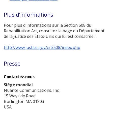
Ouvrir
nouvelle
une
fenêtre)
Plus d'informations
nouvelle
fenêtre)
Pour plus d'informations sur la Section 508 du
Rehabilitation Act, consultez la page du Département
de la Justice des États-Unis qui lui est consacrée :
(Ouvrir
http://www.justice.gov/crt/508/index.php
une
nouvelle
Presse
fenêtre)
Contactez-nous
Siège mondial
Nuance Communications, Inc.
15 Wayside Road
Burlington MA 01803
USA