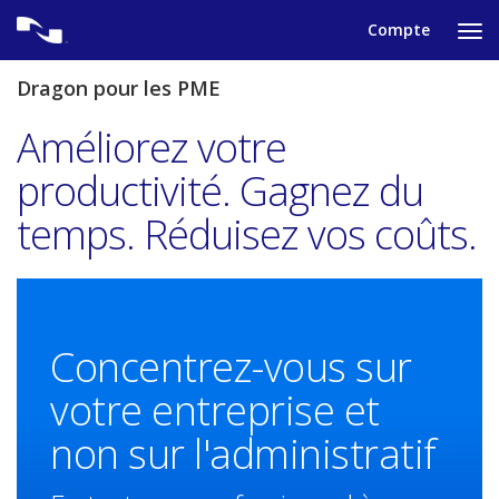
Skip
Compte
to
Ap
content
po
aff
Dragon pour les PME
le
me
Améliorez votre
de
nav
productivité. Gagnez du
temps. Réduisez vos coûts.
Concentrez-vous sur
votre entreprise et
non sur l'administratif