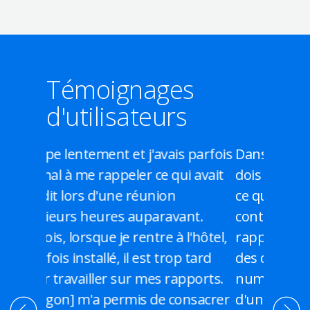
Témoignages
d'utilisateurs
s parfois
Dans le cadre de mon travail, je
i avait
dois rédiger des notes précises sur
ce que je remarque lors de mes
ant.
contre-expertises ainsi que sur les
 l'hôtel,
rapports que j'étudie, en indiquant
p tard
des détails précis comme les
pports.
numéros des pages. J'ai besoin
onsacrer
d'un système qui me permet