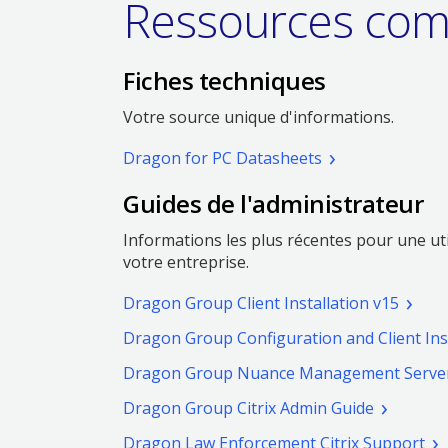
Ressources com
Fiches techniques
Votre source unique d'informations.
Dragon for PC Datasheets
Guides de l'administrateur
Informations les plus récentes pour une ut
votre entreprise.
(pdf.
Dragon Group Client Installation v15
Ouvrir
Dragon Group Configuration and Client Inst
une
nouvel
Dragon Group Nuance Management Server
fenêtr
(pdf.
Dragon Group Citrix Admin Guide
Ouvrir
(pd
Dragon Law Enforcement Citrix Support
une