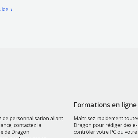
fenêtre)
rir
(pdf.
uide
e
Ouvrir
velle
une
être)
nouvelle
fenêtre)
Formations en ligne
s de personnalisation allant
Maîtrisez rapidement toutes
uance, contactez la
Dragon pour rédiger des e-m
ée de Dragon
contrôler votre PC ou votre 