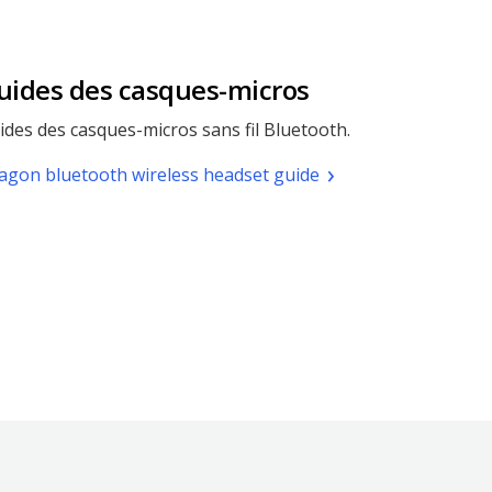
uides des casques-micros
ides des casques-micros sans fil Bluetooth.
(pdf.
agon bluetooth wireless headset guide
Ouvrir
une
nouvelle
fenêtre)