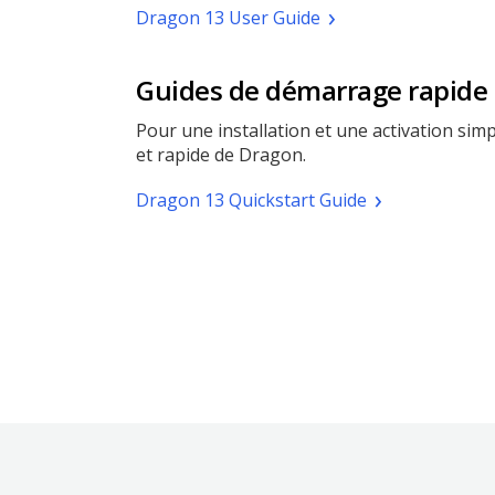
nouvelle
(pdf.
Dragon 13 User Guide
une
fenêtre)
Ouvrir
nouvelle
une
fenêtre)
nouvelle
Guides de démarrage rapide
fenêtre)
Pour une installation et une activation sim
et rapide de Dragon.
(pdf.
Dragon 13 Quickstart Guide
Ouvrir
une
nouvelle
fenêtre)