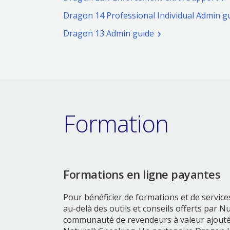
Ouv
nouvelle
Dragon 14 Professional Individual Admin g
un
fenêtre)
nou
(pdf.
Dragon 13 Admin guide
fen
Ouvrir
une
nouvelle
fenêtre)
Formation
Formations en ligne payantes
Pour bénéficier de formations et de service
au-delà des outils et conseils offerts par N
communauté de revendeurs à valeur ajout