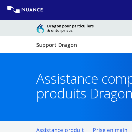
Skip
to
content
Dragon pour particuliers
& enterprises
Support Dragon
Assistance comp
produits Drago
Assistance produit
Prise en main