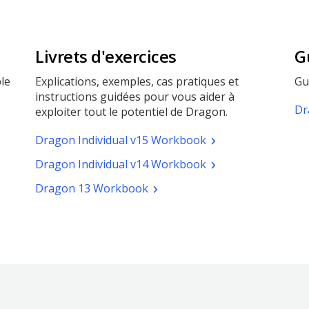
Livrets d'exercices
G
ple
Explications, exemples, cas pratiques et
Gu
instructions guidées pour vous aider à
Dr
exploiter tout le potentiel de Dragon.
(pdf.
Dragon Individual v15 Workbook
Ouvrir
(pdf.
Dragon Individual v14 Workbook
une
Ouvrir
nouvelle
(pdf.
Dragon 13 Workbook
une
fenêtre)
Ouvrir
nouvelle
une
fenêtre)
nouvelle
fenêtre)