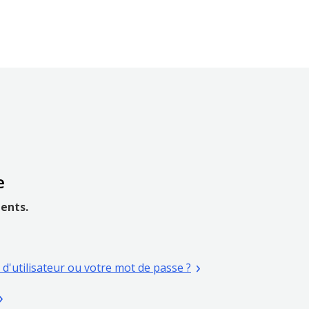
e
ients.
Ouvrir
d'utilisateur ou votre mot de passe ?
une
uvrir
nouvelle