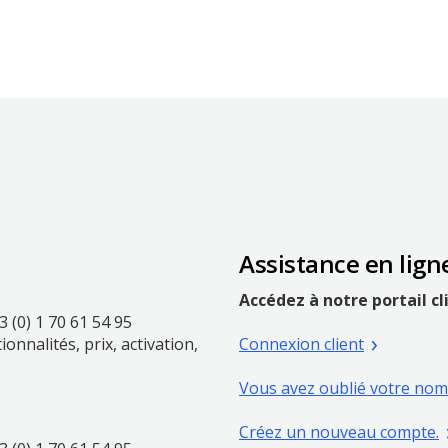
nouvelle
fenêtre
Assistance en lign
Accédez à notre portail cl
3 (0) 1 70 61 54 95
Ouvrir
ionnalités, prix, activation,
Connexion client
une
nouvelle
Vous avez oublié votre nom 
fenêtre
O
Créez un nouveau compte.