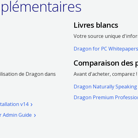
plémentaires
Livres blancs
Votre source unique d'info
Dragon for PC Whitepaper
Comparaison des p
ilisation de Dragon dans
Avant d'acheter, comparez !
Dragon Naturally Speaking
Dragon Premium Profession
(pdf.
allation v14
Ouvrir
le
(pdf.
 Admin Guide
une
e)
Ouvrir
nouvelle
une
fenêtre)
nouvelle
f.