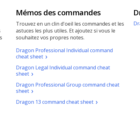
Mémos des commandes
D
Dr
Trouvez en un clin d'oeil les commandes et les
s
astuces les plus utiles. Et ajoutez si vous le
s
souhaitez vos propres notes.
Dragon Professional Individual command
(pdf.
cheat sheet
Ouvrir
Dragon Legal Individual command cheat
une
(pdf.
sheet
nouvelle
Ouvrir
fenêtre)
ir
Dragon Professional Group command cheat
une
(pdf.
sheet
nouvelle
elle
Ouvrir
fenêtre)
(pdf.
Dragon 13 command cheat sheet
tre)
une
Ouvrir
nouvelle
une
fenêtre)
nouvelle
fenêtre)