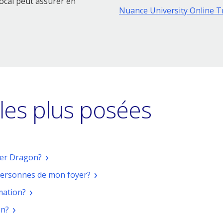
ocal peut assurer en
Nuance University Online T
les plus posées
Ouvrir
ller Dragon?
une
Ouvrir
 personnes de mon foyer?
nouvelle
une
fenêtre
Ouvrir
mation?
nouvelle
une
fenêtre
Ouvrir
on?
nouvelle
une
fenêtre