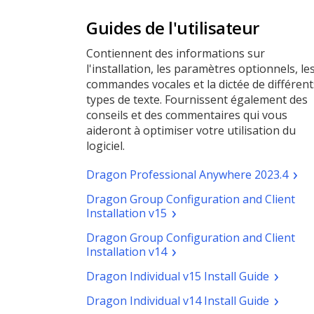
Guides de l'utilisateur
Contiennent des informations sur
l'installation, les paramètres optionnels, le
commandes vocales et la dictée de différent
types de texte. Fournissent également des
conseils et des commentaires qui vous
aideront à optimiser votre utilisation du
logiciel.
(pdf.
Dragon Professional Anywhere 2023.4
Ouvr
Dragon Group Configuration and Client
une
(pdf.
Installation v15
nouv
Ouvrir
fenê
Dragon Group Configuration and Client
une
(pdf.
Installation v14
nouvelle
Ouvrir
fenêtre)
(pdf.
Dragon Individual v15 Install Guide
une
Ouvrir
nouvelle
(pdf.
Dragon Individual v14 Install Guide
une
fenêtre)
Ouvrir